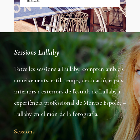
marxar.
Sessions Lullaby
Totes les sessions a Lullaby, compten amb els
coneixements, estil, temps, dedicació, espais
interiors i exteriors de l’estudi de Lullaby i
experiència professional de Montse Espolet –
Lullaby en el món de la fotografia.
Sessions