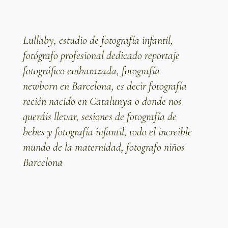
Lullaby,
estudio de fotografía infantil
,
fotógrafo profesional dedicado
reportaje
fotográfico embarazada
,
fotografía
newborn en Barcelona
, es decir
fotografía
recién nacido
en Catalunya o donde nos
queráis llevar, sesiones de
fotografía de
bebes
y
fotografía infantil
, todo el increible
mundo de la
maternidad
, fotografo niños
Barcelona