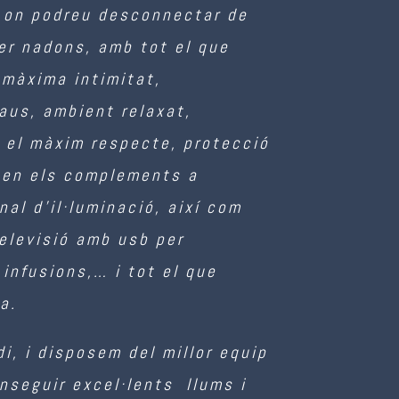
, on podreu desconnectar de
er nadons, amb tot el que
 màxima intimitat,
aus, ambient relaxat,
n el màxim respecte, protecció
 i en els complements a
onal d’il·luminació, així com
elevisió amb usb per
, infusions,… i tot el que
a.
di, i disposem del millor equip
conseguir excel·lents llums i