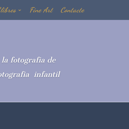
libres
Fine Art
Contacte
 la fotografia de
tografia infantil