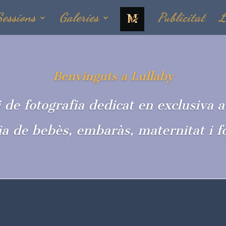
Sessions
Galeries
Publicitat
L
Benvinguts a Lullaby
 de fotografia dedicat en exclusiva a
ia de bebès, embaràs, maternitat i fo