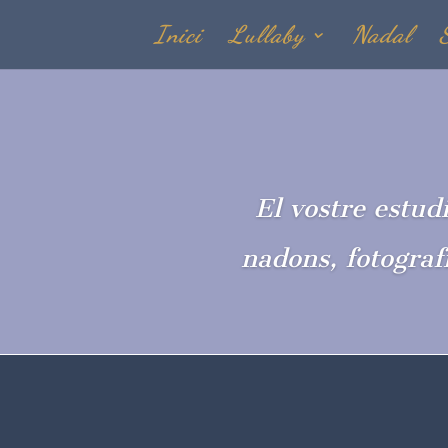
Inici
Lullaby
Nadal
El vostre estudi
nadons, fotograf