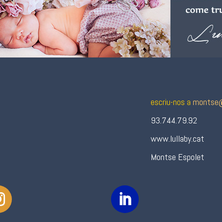
escriu-nos a
montse@
93.744.79.92
www.lullaby.cat
Montse Espolet